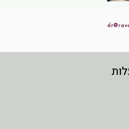
dr@rav
לות